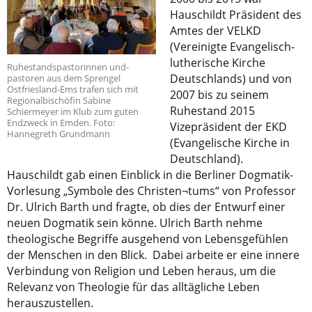
Hauschildt Präsident des
Amtes der VELKD
(Vereinigte Evangelisch-
lutherische Kirche
Ruhestandspastorinnen und-
Deutschlands) und von
pastoren aus dem Sprengel
Ostfriesland-Ems trafen sich mit
2007 bis zu seinem
Regionalbischöfin Sabine
Ruhestand 2015
Schiermeyer im Klub zum guten
Endzweck in Emden. Foto:
Vizepräsident der EKD
Hannegreth Grundmann
(Evangelische Kirche in
Deutschland).
Hauschildt gab einen Einblick in die Berliner Dogmatik-
Vorlesung „Symbole des Christen¬tums“ von Professor
Dr. Ulrich Barth und fragte, ob dies der Entwurf einer
neuen Dogmatik sein könne. Ulrich Barth nehme
theologische Begriffe ausgehend von Lebensgefühlen
der Menschen in den Blick. Dabei arbeite er eine innere
Verbindung von Religion und Leben heraus, um die
Relevanz von Theologie für das alltägliche Leben
herauszustellen.