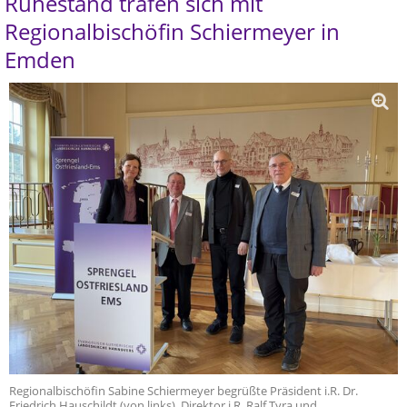
Ruhestand trafen sich mit
Regionalbischöfin Schiermeyer in
Emden
Regionalbischöfin Sabine Schiermeyer begrüßte Präsident i.R. Dr.
Friedrich Hauschildt (von links), Direktor i.R. Ralf Tyra und