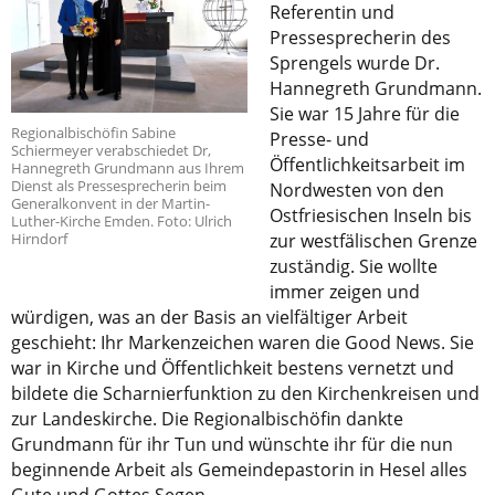
Referentin und
Pressesprecherin des
Sprengels wurde Dr.
Hannegreth Grundmann.
Sie war 15 Jahre für die
Regionalbischöfin Sabine
Presse- und
Schiermeyer verabschiedet Dr,
Öffentlichkeitsarbeit im
Hannegreth Grundmann aus Ihrem
Dienst als Pressesprecherin beim
Nordwesten von den
Generalkonvent in der Martin-
Ostfriesischen Inseln bis
Luther-Kirche Emden. Foto: Ulrich
zur westfälischen Grenze
Hirndorf
zuständig. Sie wollte
immer zeigen und
würdigen, was an der Basis an vielfältiger Arbeit
geschieht: Ihr Markenzeichen waren die Good News. Sie
war in Kirche und Öffentlichkeit bestens vernetzt und
bildete die Scharnierfunktion zu den Kirchenkreisen und
zur Landeskirche. Die Regionalbischöfin dankte
Grundmann für ihr Tun und wünschte ihr für die nun
beginnende Arbeit als Gemeindepastorin in Hesel alles
Gute und Gottes Segen.