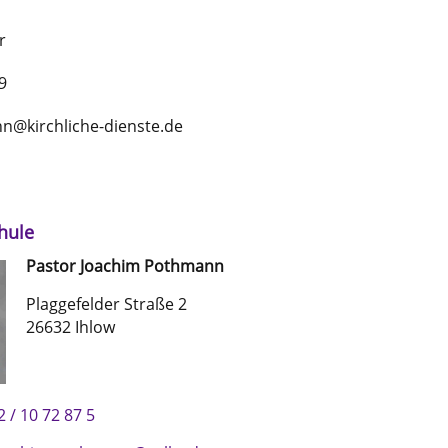
r
9
n@kirchliche-dienste.de
hule
Pastor
Joachim
Pothmann
Plaggefelder Straße 2
26632 Ihlow
2 / 10 72 87 5