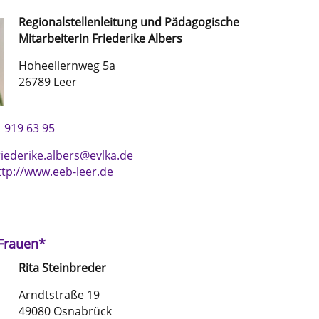
Regionalstellenleitung und Pädagogische
Mitarbeiterin
Friederike
Albers
Hoheellernweg 5a
26789 Leer
 919 63 95
riederike.albers@evlka.de
ttp://www.eeb-leer.de
 Frauen*
Rita
Steinbreder
Arndtstraße 19
49080 Osnabrück