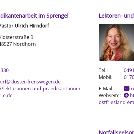
ädikantenarbeit im Sprengel
Lektoren- und
Pastor
Ulrich
Hirndorf
Klosterstraße 9
48527 Nordhorn
2330
Tel.:
049
Mobil:
017
orf@kloster-frenswegen.de
://lektor-innen-und-praedikant-innen-
E-Mail:
r
r-e.de
Webseite:
h
ostfriesland-em
Notfallseelso