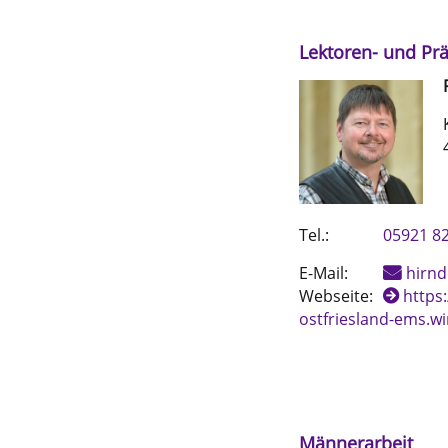
Lektoren- und Pr
Tel.:
05921 8
E-Mail:
hirnd
Webseite:
https
ostfriesland-ems.wi
Männerarbeit