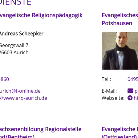
IENSTE
 evangelische Religionspädagogik
Evangelisches
Potshausen
Andreas
Scheepker
Georgswall 7
26603 Aurich
6860
Tel.:
0495
urich@t-online.de
E-Mail:
p
://www.aro-aurich.de
Webseite:
h
achsenenbildung Regionalstelle
Evangelische 
nd/Bentheim)
(Ostfriesland)