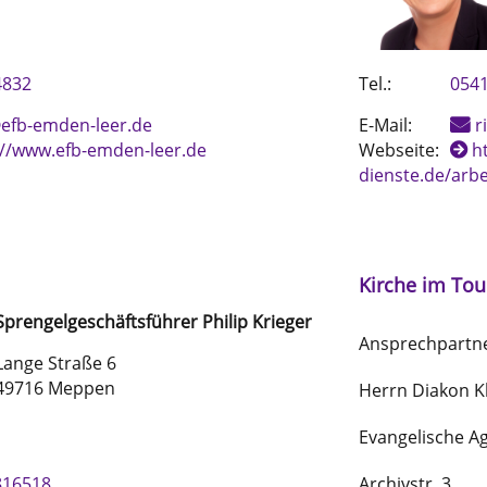
4832
Tel.:
0541
efb-emden-leer.de
E-Mail:
r
://www.efb-emden-leer.de
Webseite:
h
dienste.de/arbe
Kirche im Tou
Sprengelgeschäftsführer
Philip
Krieger
Ansprechpartner
Lange Straße 6
49716 Meppen
Herrn Diakon 
Evangelische A
816518
Archivstr. 3