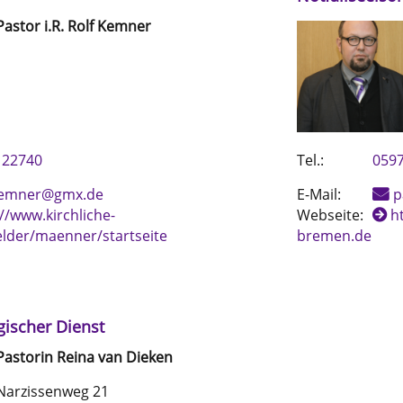
Pastor i.R.
Rolf
Kemner
122740
Tel.:
0597
.kemner@gmx.de
E-Mail:
p
//www.kirchliche-
Webseite:
h
elder/maenner/startseite
bremen.de
gischer Dienst
Pastorin
Reina
van Dieken
Narzissenweg 21