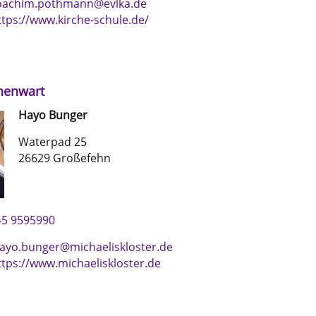
oachim.pothmann@evlka.de
ttps://www.kirche-schule.de/
nenwart
Hayo
Bunger
Waterpad 25
26629 Großefehn
45 9595990
ayo.bunger@michaeliskloster.de
ttps://www.michaeliskloster.de