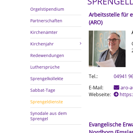
SPRENGELD
Orgelstipendium
Arbeitsstelle für
Partnerschaften
(ARO)
Kirchenämter
Kirchenjahr
Redewendungen
Luthersprüche
Tel.:
04941 9
Sprengelkollekte
E-Mail:
aro-a
Sabbat-Tage
Webseite:
https
Sprengeldienste
Synodale aus dem
Sprengel
Evangelische Erw
Nordhorn (Emsla