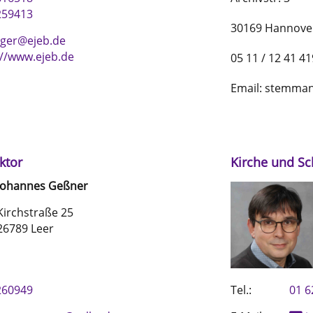
259413
30169 Hannove
eger@ejeb.de
://www.ejeb.de
05 11 / 12 41 41
Email: stemman
ktor
Kirche und Sc
Johannes
Geßner
Kirchstraße 25
26789 Leer
260949
Tel.:
01 6