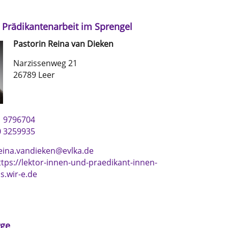
 Prädikantenarbeit im Sprengel
Pastorin
Reina
van Dieken
Narzissenweg 21
26789 Leer
1 9796704
0 3259935
eina.vandieken@evlka.de
ttps://lektor-innen-und-praedikant-innen-
s.wir-e.de
rge