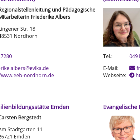
Regionalstellenleitung und Pädagogische
Mitarbeiterin
Friederike
Albers
Lingener Str. 18
48531 Nordhorn
27280
Tel.:
0491
erike.albers@evlka.de
E-Mail:
f
//www.eeb-nordhorn.de
Webseite:
h
ilienbildungsstätte Emden
Evangelische
Carsten
Bergstedt
Am Stadtgarten 11
26721 Emden