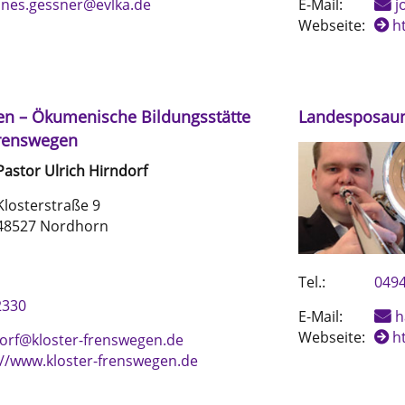
nes.gessner@evlka.de
E-Mail:
j
Webseite:
h
en – Ökumenische Bildungsstätte
Landesposau
Frenswegen
Pastor
Ulrich
Hirndorf
Klosterstraße 9
48527 Nordhorn
Tel.:
049
2330
E-Mail:
h
Webseite:
h
orf@kloster-frenswegen.de
://www.kloster-frenswegen.de